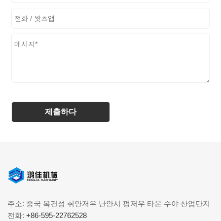
주소: 중국 복건성 취안저우 난안시 펑저우 타운 수야 산업단지
전화:
+86-595-22762528