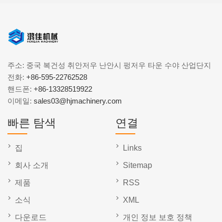
주소: 중국 복건성 취안저우 난안시 펑저우 타운 수야 산업단지
전화:
+86-595-22762528
핸드폰:
+86-13328519922
이메일:
sales03@hjmachinery.com
빠른 탐색
연결
집
Links
회사 소개
Sitemap
제품
RSS
소식
XML
다운로드
개인 정보 보호 정책