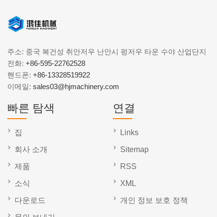
주소: 중국 복건성 취안저우 난안시 펑저우 타운 수야 산업단지
전화:
+86-595-22762528
핸드폰:
+86-13328519922
이메일:
sales03@hjmachinery.com
빠른 탐색
연결
집
Links
회사 소개
Sitemap
제품
RSS
소식
XML
다운로드
개인 정보 보호 정책