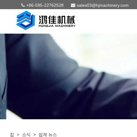
+86-595-22762528
sales03@hjmachinery.com
집
>
소식
>
업계 뉴스