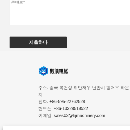
제출하다
주소: 중국 복건성 취안저우 난안시 펑저우 타운
지
전화:
+86-595-22762528
핸드폰:
+86-13328519922
이메일:
sales03@hjmachinery.com