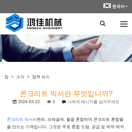
한국어
집
>
소식
>
업계 뉴스
콘크리트 믹서란 무엇입니까?
2024-03-22
3
나에게 메시지를 남겨주세요
콘크리트 믹서
시멘트, 모래골재, 물을 혼합하여 콘크리트 혼합물
을 만드는 기계입니다. 그것은 주로 혼합 드럼, 공급 및 하역 메커