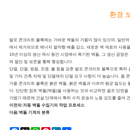
환경 
발포 콘크리트 블록에는 가벼운 벽돌의 거품이 많이 있으며, 일반적
에서 제거되므로 에너지 절약형 배출 감소, 새로운 벽 재료의 사용
10년 이상의 생산 역사 동안 시장에서 폭기된 벽돌, 그 생산 공정은
려 절단 및 보존을 통해 형성됩니다.
단열, 단열, 방음, 조명, 불 등을 갖춘 발포 콘크리트 블록으로 특
및 기타 건축 자재 및 단열재의 단열 요구 사항이 더 높습니다. 폼
거품 콘크리트 블록은 붉은 벽돌, 붉은 벽돌과 다르며 평균 밀도는 물보다 
다. 단단한 점토 벽돌(벽돌)을 사용하는 것과 비교하면 골조 단면을 
가볍기 때문에 건설 단계에서 특히 수직 운송의 노동 강도를 줄여 
이전의:
자동 벽돌 수집기의 작업 프로세스
다음:
벽돌 기계의 분류
Facebook
X
WhatsApp
Pinterest
LinkedIn
Share