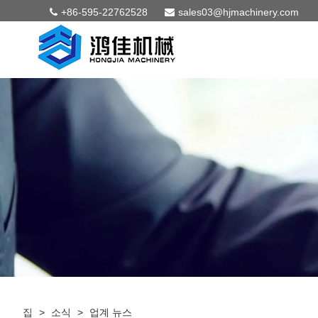
+86-595-22762528
sales03@hjmachinery.com
집
>
소식
>
업계 뉴스