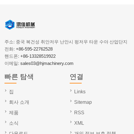
주소: 중국 복건성 취안저우 난안시 펑저우 타운 수야 산업단지
전화:
+86-595-22762528
핸드폰:
+86-13328519922
이메일:
sales03@hjmachinery.com
빠른 탐색
연결
집
Links
회사 소개
Sitemap
제품
RSS
소식
XML
다운로드
개인 정보 보호 정책